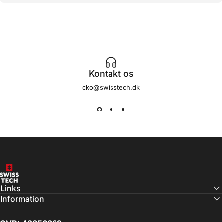
Kontakt os
cko@swisstech.dk
SwissTech
Links
Information