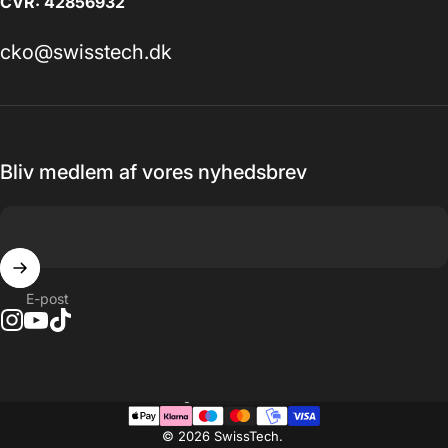
CVR: 42856932
cko@swisstech.dk
Bliv medlem af vores nyhedsbrev
E-post
Land
© 2026 SwissTech.