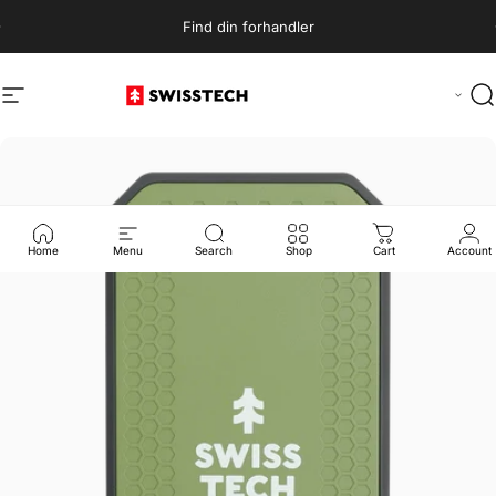
Fartyg
Paus
Find din forhandler
Navigering
SwissTech
S
Home
Menu
Search
Shop
Cart
Account