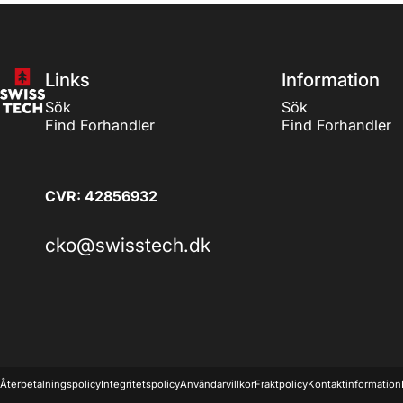
SwissTech
Links
Information
Sök
Sök
Find Forhandler
Find Forhandler
CVR: 42856932
cko@swisstech.dk
© 2026 SwissTech.
Återbetalningspolicy
Integritetspolicy
Användarvillkor
Fraktpolicy
Kontaktinformation