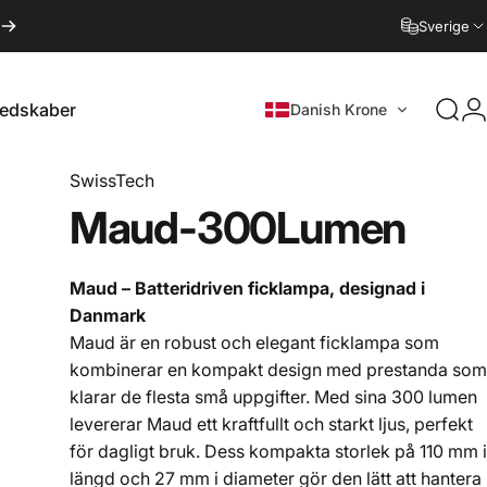
Sverige
Redskaber
Danish Krone
Sök
edskaber
SwissTech
Maud
-
300
Lumen
Maud – Batteridriven ficklampa, designad i
Danmark
Maud är en robust och elegant ficklampa som
kombinerar en kompakt design med prestanda som
klarar de flesta små uppgifter. Med sina 300 lumen
levererar Maud ett kraftfullt och starkt ljus, perfekt
för dagligt bruk. Dess kompakta storlek på 110 mm i
längd och 27 mm i diameter gör den lätt att hantera