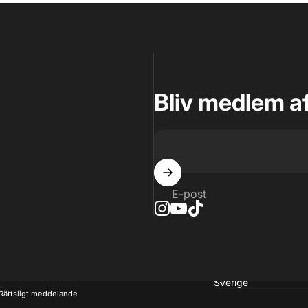
Bliv medlem a
E-post
Land
Rättsligt meddelande