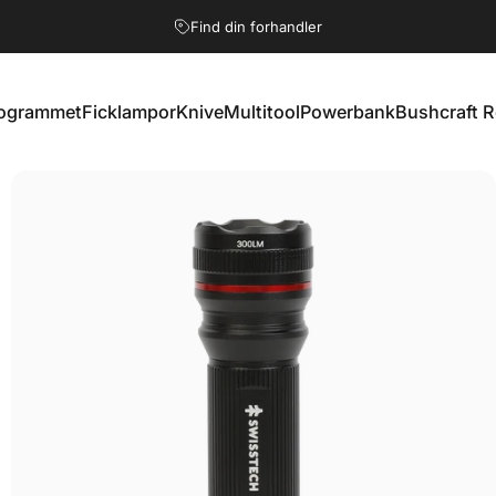
Paus
Find din forhandler
Spørgsmål? Kontakt os!
ogrammet
Ficklampor
Knive
Multitool
Powerbank
Bushcraft 
ogrammet
Ficklampor
Knive
Multitool
Powerbank
Bushcraft R