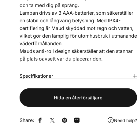
och ta med dig på språng.
Lampan drivs av 3 AAA-batterier, som säkerställer
en stabil och långvarig belysning. Med IPX4-
certifiering är Maud skyddad mot regn och vatten,
vilket gör den lämplig för utomhusbruk i utmanande
väderförhållanden.
Mauds anti-roll design säkerställer att den stannar
på plats oavsett var du placerar den.
Specifikationer
Hitta en återförsäljare
Share:
Need help?
Dela på Facebook
Dela på X
Dela via e-post