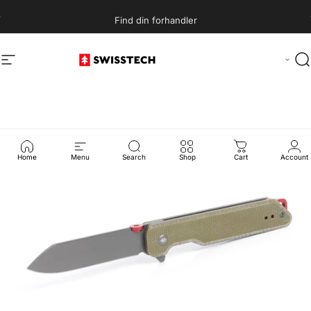
Fartyg
Paus
Find din forhandler
Navigering
SwissTech
S
Home
Menu
Search
Shop
Cart
Account