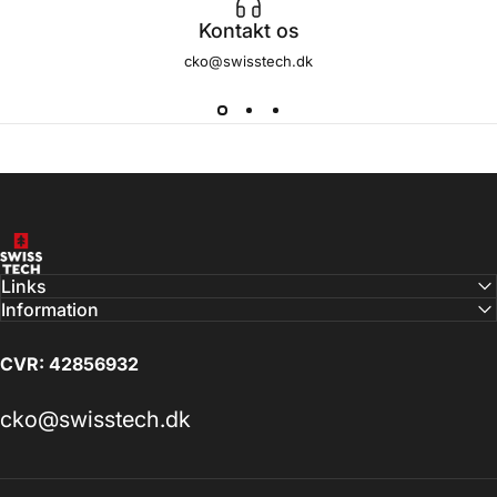
Kontakt os
cko@swisstech.dk
SwissTech
Links
Information
CVR: 42856932
cko@swisstech.dk